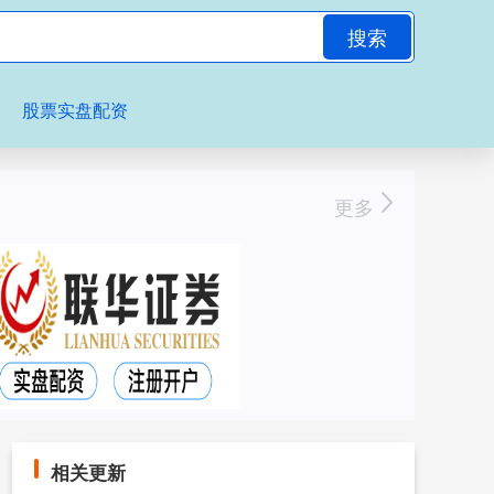
搜索
股票实盘配资
更多
相关更新