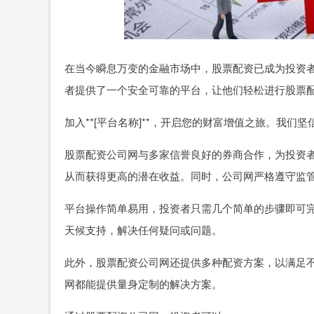
在当今瞬息万变的金融市场中，股票配资已成为投资
者提供了一个安全可靠的平台，让他们轻松进行股票
加入**[平台名称]**，开启您的财富增值之旅。我
股票配资公司网与多家信誉良好的券商合作，为投资者
从而获得更高的潜在收益。同时，公司网严格遵守监
平台操作简单易用，投资者只需几个简单的步骤即可
天候支持，解决任何疑问或问题。
此外，股票配资公司网还提供多种配资方案，以满足
网都能提供量身定制的解决方案。