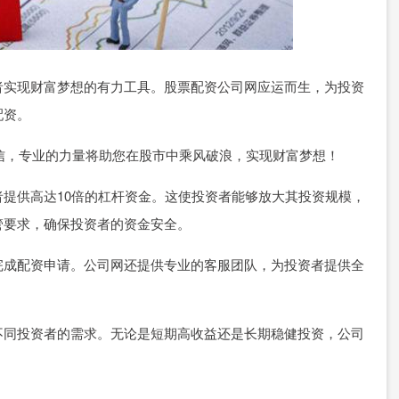
者实现财富梦想的有力工具。股票配资公司网应运而生，为投资
配资。
们坚信，专业的力量将助您在股市中乘风破浪，实现财富梦想！
提供高达10倍的杠杆资金。这使投资者能够放大其投资规模，
管要求，确保投资者的资金安全。
完成配资申请。公司网还提供专业的客服团队，为投资者提供全
不同投资者的需求。无论是短期高收益还是长期稳健投资，公司