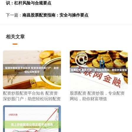
识：杠杆风险与合规要点
下一篇：
南昌股票配资指南：安全与操作要点
相关文章
配资炒股配资平台知名 配资资
股票配资 配资炒股，专业配资
深炒股门户：助您轻松玩转配资
网站，助你财富增值