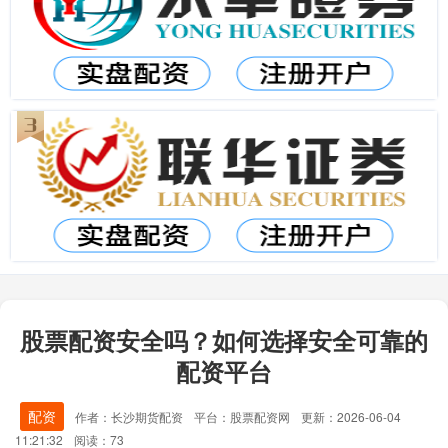
股票配资安全吗？如何选择安全可靠的
配资平台
配资
作者：长沙期货配资
平台：股票配资网
更新：2026-06-04
11:21:32
阅读：73