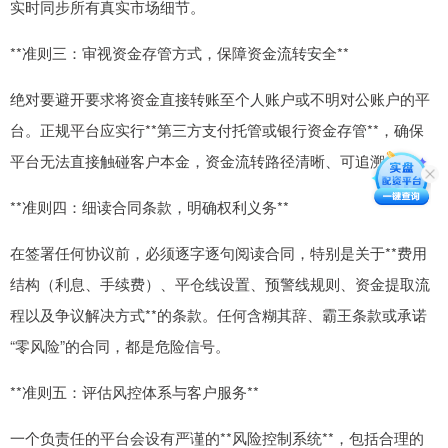
实时同步所有真实市场细节。
**准则三：审视资金存管方式，保障资金流转安全**
绝对要避开要求将资金直接转账至个人账户或不明对公账户的平
台。正规平台应实行**第三方支付托管或银行资金存管**，确保
平台无法直接触碰客户本金，资金流转路径清晰、可追溯。
**准则四：细读合同条款，明确权利义务**
在签署任何协议前，必须逐字逐句阅读合同，特别是关于**费用
结构（利息、手续费）、平仓线设置、预警线规则、资金提取流
程以及争议解决方式**的条款。任何含糊其辞、霸王条款或承诺
“零风险”的合同，都是危险信号。
**准则五：评估风控体系与客户服务**
一个负责任的平台会设有严谨的**风险控制系统**，包括合理的