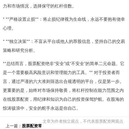
力和市场情况，选择保守的杠杆倍数。
* **严格设置止损**：将止损纪律视为生命线，永远不要抱有侥幸
心理。
* **独立决策**：不盲从平台或他人的荐股信息，坚持自己的交易
策略和研究分析。
**总结而言，股票配资绝非“安全”或“不安全”的简单二元命题。它
是一个需要极高风险意识和管理能力的工具。** 对于投资者而
言，通过严谨的六大准则筛选出合规透明的平台，仅是第一步。
更重要的是，始终对市场保持敬畏，将杠杆控制在能力范围之内
在线股票配资，用纪律和知识为自己的投资保驾护航。在股海的
惊涛骇浪中，安全的舵手永远是你自己。
文章为作者独立观点，不代表股票配资网观点
上一篇：
股票配资常