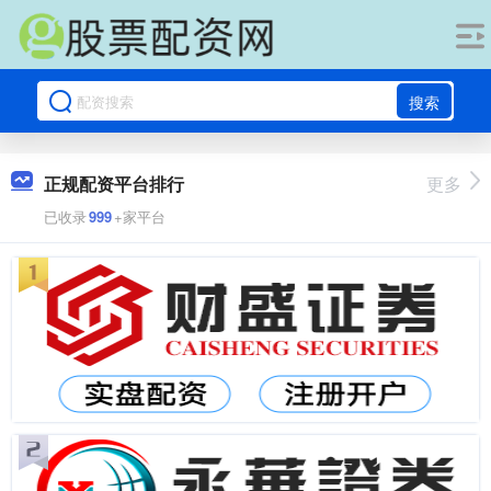
搜索
正规配资平台排行
更多
已收录
999
+家平台