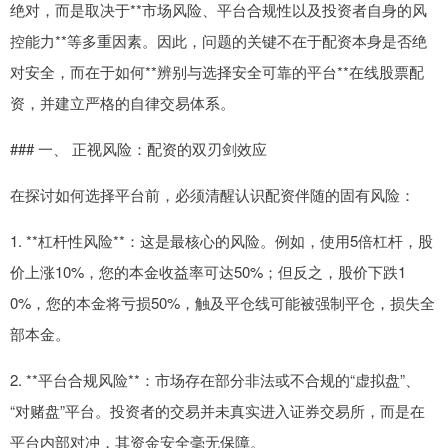
绝对，而是取决于**市场风险、平台合规性以及投资者自身的风
控能力**等多重因素。因此，问题的关键不在于配资本身是否绝
对安全，而在于如何**辨别与选择安全可靠的平台**在线股票配
资，并建立严格的自律交易体系。
### 一、 正视风险：配资的双刃剑效应
在探讨如何选择平台前，必须清醒认识配资伴随的固有风险：
1. **杠杆性风险**：这是最核心的风险。例如，使用5倍杠杆，股
价上涨10%，您的本金收益率可达50%；但反之，股价下跌1
0%，您的本金将亏损50%，触及平仓线可能被强制平仓，损失全
部本金。
2. **平台合规风险**：市场存在部分非法或不合规的“虚拟盘”、
“对赌盘”平台。投资者的交易并未真实进入证券交易所，而是在
平台内部对冲，其资金安全毫无保障。